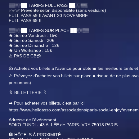
▒▒░░██ TARIFS FULL PASS ██░░▒▒
✅✅✅ Prévente selon disponibilité (sans vestiaire) :
FULL PASS 59 € AVANT 30 NOVEMBRE
FULL PASS 69 €
▒▒░░██ TARIFS SUR PLACE ██░░▒▒
🔥 Soirée Vendredi : 15€
🔥 Soirée Samedi : 20€
🔥 Soirée Dimanche : 12€
🔥 Un Workshop : 15€
⚠️ PAS DE CB💳
👍 Achetez vos billets à l'avance pour obtenir les meilleurs tarifs et l
⚠️ Prévoyez d'acheter vos billets sur place = risque de ne plus av
personnes)
🔖 BILLETTERIE 🔖
➡️ Pour acheter vos billets, c'est par ici
https://www.helloasso.com/associations/paris-social-enjoy/evene
Adresse de l'événement :
SOKO FUNDI - 43 ALLÉE de PARIS-IVRY 75013 PARIS
🏨 HÔTELS À PROXIMITÉ :