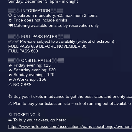
Sunday, December 3: 6pm - midnight
▒▒░░ INFORMATION ░░▒▒
🧥 Cloakroom mandatory: €2, maximum 2 items
🥤 Price does not include drinks
🍽️ Catering available on site, by reservation only
▒▒░░ FULL PASS RATES ░░▒▒
✅✅✅ Pre-sale subject to availability (without checkroom) :
FULL PASS €59 BEFORE NOVEMBER 30
FULL PASS €69
▒▒░░ ONSITE RATES ░░▒▒
🔥 Friday evening: €15
🔥 Saturday evening: €20
🔥 Sunday evening : 12€
🔥 A Workshop : 15€
⚠️ NO CB💳
👍 Buy your tickets in advance to get the best rates and priority ac
⚠️ Plan to buy your tickets on site = risk of running out of availabl
🔖 TICKETING 🔖
➡️ To buy your tickets, go here:
https://www.helloasso.com/associations/paris-social-enjoy/evene