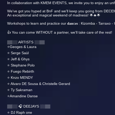
In collaboration with KMEM EVENTS, we invite you to enjoy an unf
We've got you hyped at BnF and we'll keep you going from DECE
An exceptional and magical weekend of madness! 🌟🔥🌟
Workshops to learn and practice our 𝐝𝐚𝐧c𝐞𝐬 : Kizomba - Tarraxo 
👍 You can come WITHOUT a partner, we'll take care of the rest!
▒▒░░ ARTISTS ░░▒▒
⭐️Geoges & Laura
⭐️ Serge Saül
⭐️ Jeff & Ghys
⭐️ Stephane Polo
⭐️ Fuego Rebirth
⭐️ Knzo MENDY
⭐️ Alvaro DE Sousa & Christelle Gerard
⭐️ Ty Sakraman
⭐️Amandine Danse
▒▒░░ 🎧 DEEJAYS ░░▒▒
⭐️ DJ Raph one