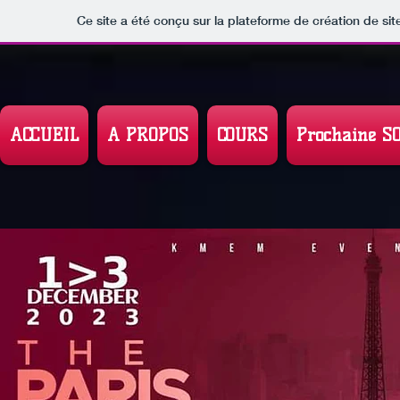
Ce site a été conçu sur la plateforme de création de sit
ACCUEIL
A PROPOS
COURS
Prochaine S