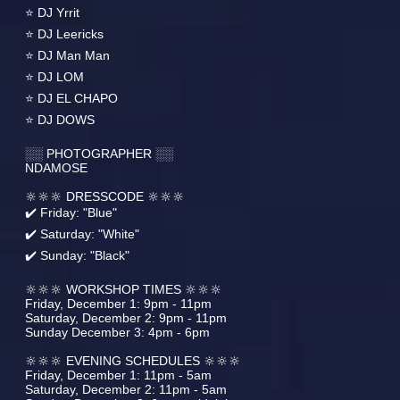
⭐️ DJ Yrrit
⭐️ DJ Leericks
⭐️ DJ Man Man
⭐️ DJ LOM
⭐️ DJ EL CHAPO
⭐️ DJ DOWS
░░ PHOTOGRAPHER ░░
NDAMOSE
🔆🔆🔆 DRESSCODE 🔆🔆🔆
✔️ Friday: "Blue"
✔️ Saturday: "White"
✔️ Sunday: "Black"
🔆🔆🔆 WORKSHOP TIMES 🔆🔆🔆
Friday, December 1: 9pm - 11pm
Saturday, December 2: 9pm - 11pm
Sunday December 3: 4pm - 6pm
🔆🔆🔆 EVENING SCHEDULES 🔆🔆🔆
Friday, December 1: 11pm - 5am
Saturday, December 2: 11pm - 5am