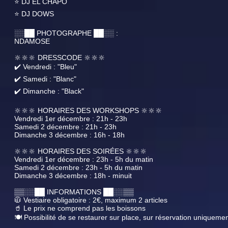
⭐ DJ EL CHAPO
⭐ DJ DOWS
░░██ PHOTOGRAPHE ██░░ :
NDAMOSE
🔆🔆🔆 DRESSCODE 🔆🔆🔆
✔️ Vendredi : "Bleu"
✔️ Samedi : "Blanc"
✔️ Dimanche : "Black"
🔆🔆🔆 HORAIRES DES WORKSHOPS 🔆🔆🔆
Vendredi 1er décembre : 21h - 23h
Samedi 2 décembre : 21h - 23h
Dimanche 3 décembre : 16h - 18h
🔆🔆🔆 HORAIRES DES SOIRÉES 🔆🔆🔆
Vendredi 1er décembre : 23h - 5h du matin
Samedi 2 décembre : 23h - 5h du matin
Dimanche 3 décembre : 18h - minuit
▒▒░░██ INFORMATIONS ██░░▒▒
🧥 Vestiaire obligatoire : 2€, maximum 2 articles
🥤 Le prix ne comprend pas les boissons
🍽️ Possibilité de se restaurer sur place, sur réservation uniqueme