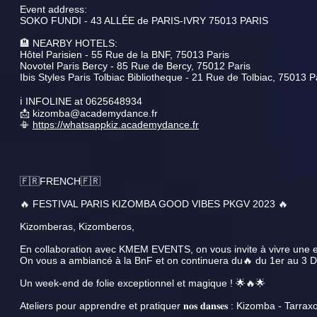
Event address:
SOKO FUNDI - 43 ALLÉE de PARIS-IVRY 75013 PARIS
🏨 NEARBY HOTELS:
Hôtel Parisien - 55 Rue de la BNF, 75013 Paris
Novotel Paris Bercy - 85 Rue de Bercy, 75012 Paris
Ibis Styles Paris Tolbiac Bibliotheque - 21 Rue de Tolbiac, 75013 P
ℹ️ INFOLINE at 0625648934
📩 kizomba@academydance.fr
📳
https://whatsappkiz.academydance.fr
🇫🇷FRENCH🇫🇷
🔥 FESTIVAL PARIS KIZOMBA GOOD VIBES PKGV 2023 🔥
Kizomberas, Kizomberos,
En collaboration avec KMEM EVENTS, on vous invite à vivre une e
On vous a ambiancé à la BnF et on continuera du🔥 du 1er au 
Un week-end de folie exceptionnel et magique ! 🌟🔥🌟
Ateliers pour apprendre et pratiquer 𝐧𝐨𝐬 𝐝𝐚𝐧𝐬𝐞𝐬 : Kizomba - Tar