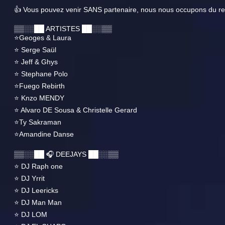
👍 Vous pouvez venir SANS partenaire, nous nous occupons du re
▒▒░░██ ARTISTES ██░░▒▒
⭐Geoges & Laura
⭐ Serge Saül
⭐ Jeff & Ghys
⭐ Stephane Polo
⭐Fuego Rebirth
⭐ Knzo MENDY
⭐ Alvaro DE Sousa & Christelle Gerard
⭐Ty Sakraman
⭐Amandine Danse
▒▒░░██ 🎧 DEEJAYS ██░░▒▒
⭐ DJ Raph one
⭐ DJ Yrrit
⭐ DJ Leericks
⭐ DJ Man Man
⭐ DJ LOM