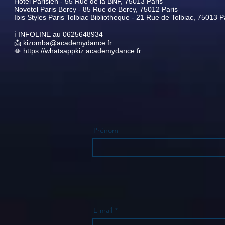
Hôtel Parisien - 55 Rue de la BNF, 75013 Paris
Novotel Paris Bercy - 85 Rue de Bercy, 75012 Paris
Ibis Styles Paris Tolbiac Bibliotheque - 21 Rue de Tolbiac, 75013 P
ℹ️ INFOLINE au 0625648934
📩 kizomba@academydance.fr
📳
https://whatsappkiz.academydance.fr
Prénom
E-mail