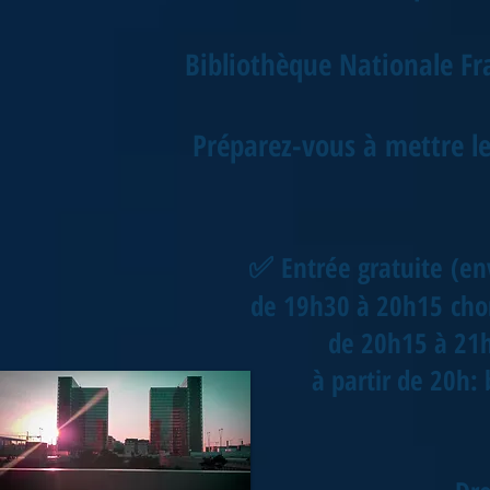
Bibliothèque Nationale Fra
Préparez-vous à mettre le
✅
Entrée gratuite (en
de 19h30 à 20h15 cho
de 20h15 à 21h 
à partir de 20h: